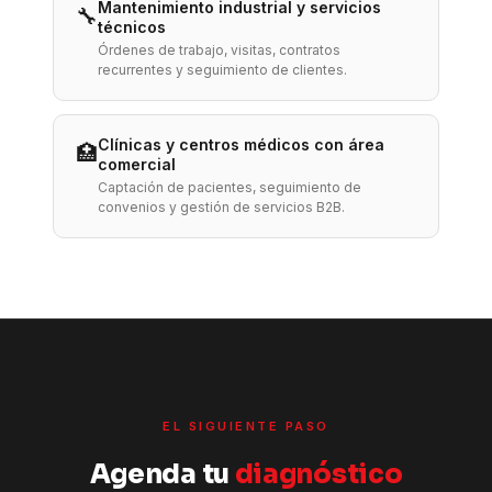
Mantenimiento industrial y servicios
🔧
técnicos
Órdenes de trabajo, visitas, contratos
recurrentes y seguimiento de clientes.
Clínicas y centros médicos con área
🏥
comercial
Captación de pacientes, seguimiento de
convenios y gestión de servicios B2B.
EL SIGUIENTE PASO
Agenda tu
diagnóstico