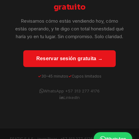
gratuito
Revisamos cómo estás vendiendo hoy, cómo
estás operando, y te digo con total honestidad qué
haría yo en tu lugar. Sin compromiso. Solo claridad.
Reservar sesión gratuita →
30–45 minutos
Cupos limitados
WhatsApp +57 313 277 4176
LinkedIn
WhatsApp
ESATIC S.A.S · Javer Rivas ·
+57 313 277 4176