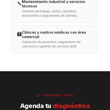
Mantenimiento industrial y servicios
🔧
técnicos
Órdenes de trabajo, visitas, contratos
recurrentes y seguimiento de clientes.
Clínicas y centros médicos con área
🏥
comercial
Captación de pacientes, seguimiento de
convenios y gestión de servicios B2B.
EL SIGUIENTE PASO
Agenda tu
diagnóstico