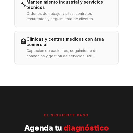
Mantenimiento industrial y servicios
🔧
técnicos
Órdenes de trabajo, visitas, contratos
recurrentes y seguimiento de clientes.
Clínicas y centros médicos con área
🏥
comercial
Captación de pacientes, seguimiento de
convenios y gestión de servicios B2B.
EL SIGUIENTE PASO
Agenda tu
diagnóstico