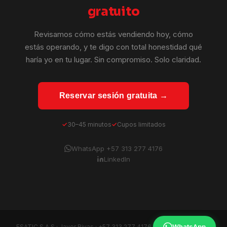
gratuito
Revisamos cómo estás vendiendo hoy, cómo
estás operando, y te digo con total honestidad qué
haría yo en tu lugar. Sin compromiso. Solo claridad.
Reservar sesión gratuita →
30–45 minutos
Cupos limitados
WhatsApp +57 313 277 4176
LinkedIn
WhatsApp
ESATIC S.A.S · Javer Rivas ·
+57 313 277 4176