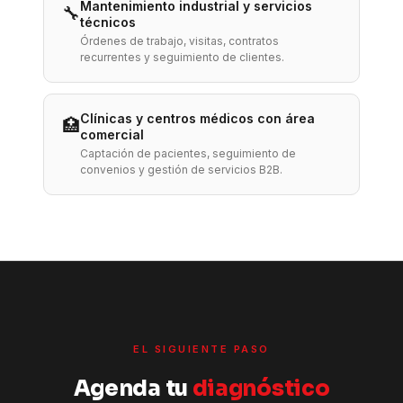
Mantenimiento industrial y servicios
🔧
técnicos
Órdenes de trabajo, visitas, contratos
recurrentes y seguimiento de clientes.
Clínicas y centros médicos con área
🏥
comercial
Captación de pacientes, seguimiento de
convenios y gestión de servicios B2B.
EL SIGUIENTE PASO
Agenda tu
diagnóstico