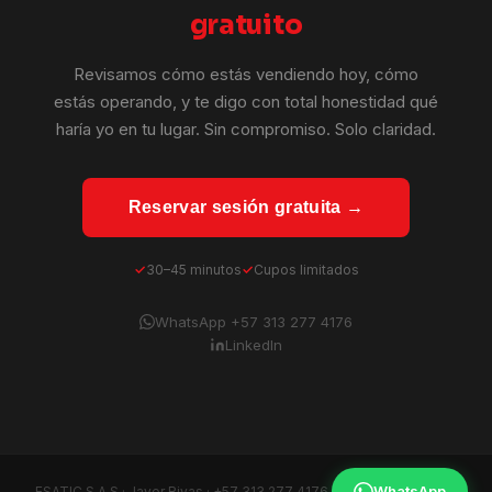
gratuito
Revisamos cómo estás vendiendo hoy, cómo
estás operando, y te digo con total honestidad qué
haría yo en tu lugar. Sin compromiso. Solo claridad.
Reservar sesión gratuita →
30–45 minutos
Cupos limitados
WhatsApp +57 313 277 4176
LinkedIn
WhatsApp
ESATIC S.A.S · Javer Rivas ·
+57 313 277 4176