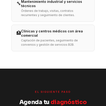
Mantenimiento industrial y servicios
🔧
técnicos
Órdenes de trabajo, visitas, contratos
recurrentes y seguimiento de clientes.
Clínicas y centros médicos con área
🏥
comercial
Captación de pacientes, seguimiento de
convenios y gestión de servicios B2B.
EL SIGUIENTE PASO
Agenda tu
diagnóstico