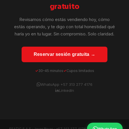
gratuito
Revisamos cómo estás vendiendo hoy, cómo
estás operando, y te digo con total honestidad qué
haría yo en tu lugar. Sin compromiso. Solo claridad.
Reservar sesión gratuita →
30–45 minutos
Cupos limitados
WhatsApp +57 313 277 4176
LinkedIn
WhatsApp
ESATIC S.A.S · Javer Rivas ·
+57 313 277 4176