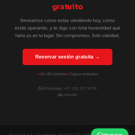
gratuito
Revisamos cómo estás vendiendo hoy, cómo
estás operando, y te digo con total honestidad qué
haría yo en tu lugar. Sin compromiso. Solo claridad.
Reservar sesión gratuita →
30–45 minutos
Cupos limitados
WhatsApp +57 313 277 4176
LinkedIn
WhatsApp
ESATIC S.A.S · Javer Rivas ·
+57 313 277 4176