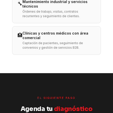
Mantenimiento industrial y servicios
🔧
técnicos
Órdenes de trabajo, visitas, contratos
recurrentes y seguimiento de clientes.
Clínicas y centros médicos con área
🏥
comercial
Captación de pacientes, seguimiento de
convenios y gestión de servicios B2B.
EL SIGUIENTE PASO
Agenda tu
diagnóstico