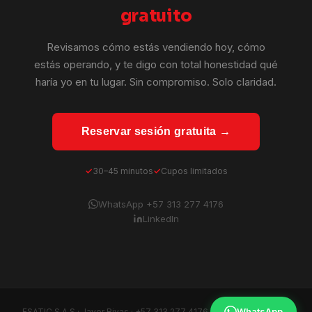
gratuito
Revisamos cómo estás vendiendo hoy, cómo
estás operando, y te digo con total honestidad qué
haría yo en tu lugar. Sin compromiso. Solo claridad.
Reservar sesión gratuita →
30–45 minutos
Cupos limitados
WhatsApp +57 313 277 4176
LinkedIn
WhatsApp
ESATIC S.A.S · Javer Rivas ·
+57 313 277 4176