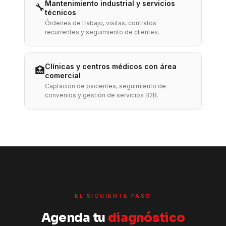
Mantenimiento industrial y servicios
🔧
técnicos
Órdenes de trabajo, visitas, contratos
recurrentes y seguimiento de clientes.
Clínicas y centros médicos con área
🏥
comercial
Captación de pacientes, seguimiento de
convenios y gestión de servicios B2B.
EL SIGUIENTE PASO
Agenda tu
diagnóstico