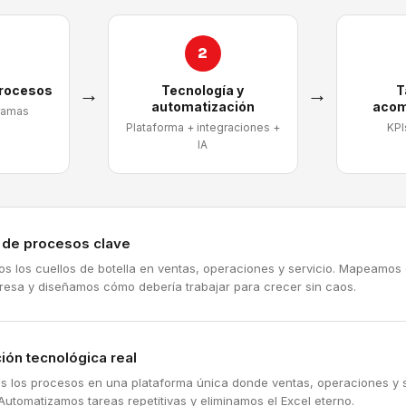
2
procesos
→
Tecnología y
→
T
automatización
acom
ramas
Plataforma + integraciones +
KPI
IA
a de procesos clave
mos los cuellos de botella en ventas, operaciones y servicio. Mapeamos
resa y diseñamos cómo debería trabajar para crecer sin caos.
ión tecnológica real
s los procesos en una plataforma única donde ventas, operaciones y s
Automatizamos tareas repetitivas y eliminamos el Excel eterno.