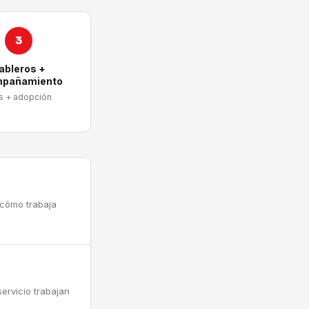
3
ableros +
pañamiento
s + adopción
 cómo trabaja
ervicio trabajan