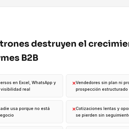
trones destruyen el crecimi
pymes B2B
ersos en Excel, WhatsApp y
Vendedores sin plan ni p
✕
visibilidad real
prospección estructurado
adie usa porque no está
Cotizaciones lentas y op
✕
negocio
se pierden sin seguimient