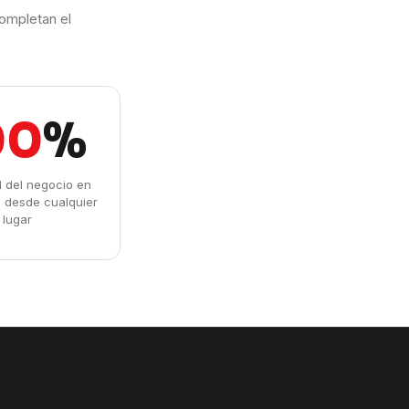
ompletan el
00
%
ad del negocio en
l desde cualquier
lugar