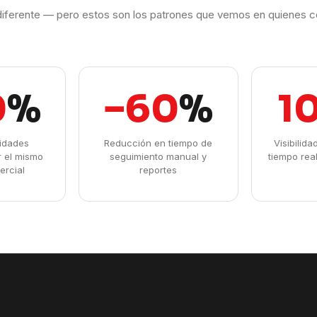
iferente — pero estos son los patrones que vemos en quienes c
0
%
−60
%
1
idades
Reducción en tiempo de
Visibilid
r el mismo
seguimiento manual y
tiempo rea
ercial
reportes