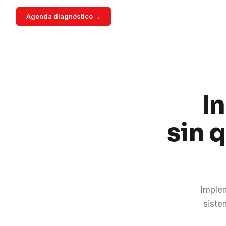
Agenda diagnóstico →
I
sin 
Imple
siste