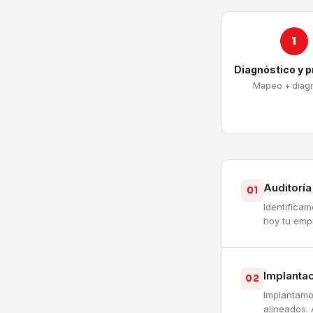
1
Diagnóstico y 
Mapeo + diag
Auditorí
01
Identifica
hoy tu emp
Implantac
02
Implantamo
alineados. 