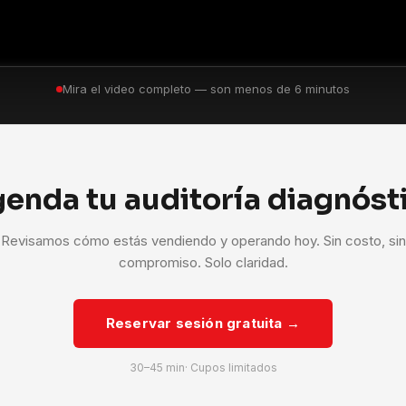
Mira el video completo — son menos de 6 minutos
enda tu auditoría diagnóst
Revisamos cómo estás vendiendo y operando hoy. Sin costo, sin
compromiso. Solo claridad.
Reservar sesión gratuita →
30–45 min· Cupos limitados