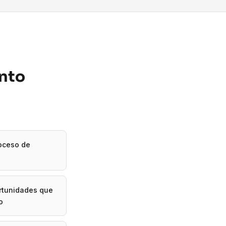
ento
roceso de
ortunidades que
o