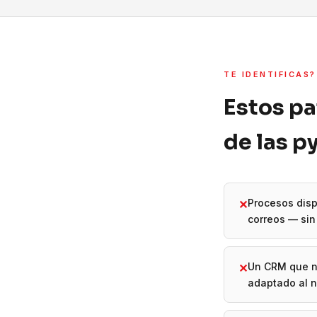
TE IDENTIFICAS?
Estos pa
de las 
Procesos disp
✕
correos — sin 
Un CRM que n
✕
adaptado al 