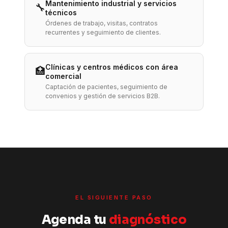
Mantenimiento industrial y servicios
🔧
técnicos
Órdenes de trabajo, visitas, contratos
recurrentes y seguimiento de clientes.
Clínicas y centros médicos con área
🏥
comercial
Captación de pacientes, seguimiento de
convenios y gestión de servicios B2B.
EL SIGUIENTE PASO
Agenda tu
diagnóstico