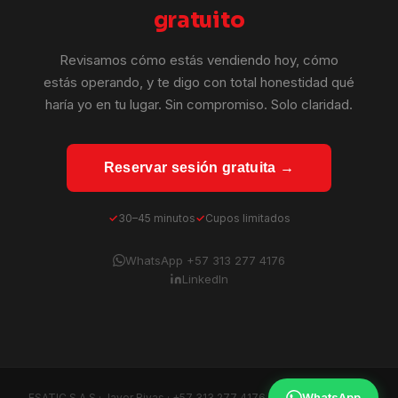
gratuito
Revisamos cómo estás vendiendo hoy, cómo
estás operando, y te digo con total honestidad qué
haría yo en tu lugar. Sin compromiso. Solo claridad.
Reservar sesión gratuita →
30–45 minutos
Cupos limitados
WhatsApp +57 313 277 4176
LinkedIn
WhatsApp
ESATIC S.A.S · Javer Rivas ·
+57 313 277 4176