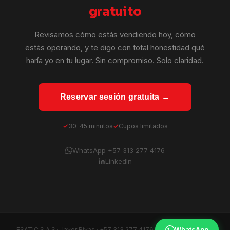
gratuito
Revisamos cómo estás vendiendo hoy, cómo
estás operando, y te digo con total honestidad qué
haría yo en tu lugar. Sin compromiso. Solo claridad.
Reservar sesión gratuita →
30–45 minutos
Cupos limitados
WhatsApp +57 313 277 4176
LinkedIn
WhatsApp
ESATIC S.A.S · Javer Rivas ·
+57 313 277 4176