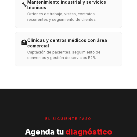
Mantenimiento industrial y servicios
🔧
técnicos
Órdenes de trabajo, visitas, contratos
recurrentes y seguimiento de clientes.
Clínicas y centros médicos con área
🏥
comercial
Captación de pacientes, seguimiento de
convenios y gestión de servicios B2B.
EL SIGUIENTE PASO
Agenda tu
diagnóstico