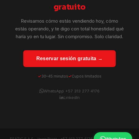
gratuito
Revisamos cómo estás vendiendo hoy, cómo
estás operando, y te digo con total honestidad qué
haría yo en tu lugar. Sin compromiso. Solo claridad.
Reservar sesión gratuita →
30–45 minutos
Cupos limitados
WhatsApp +57 313 277 4176
LinkedIn
WhatsApp
ESATIC S.A.S · Javer Rivas ·
+57 313 277 4176