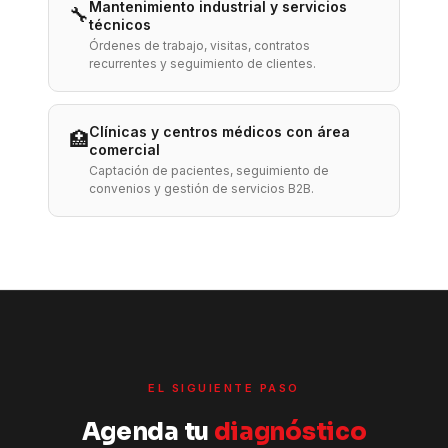
Mantenimiento industrial y servicios
🔧
técnicos
Órdenes de trabajo, visitas, contratos
recurrentes y seguimiento de clientes.
Clínicas y centros médicos con área
🏥
comercial
Captación de pacientes, seguimiento de
convenios y gestión de servicios B2B.
EL SIGUIENTE PASO
Agenda tu
diagnóstico