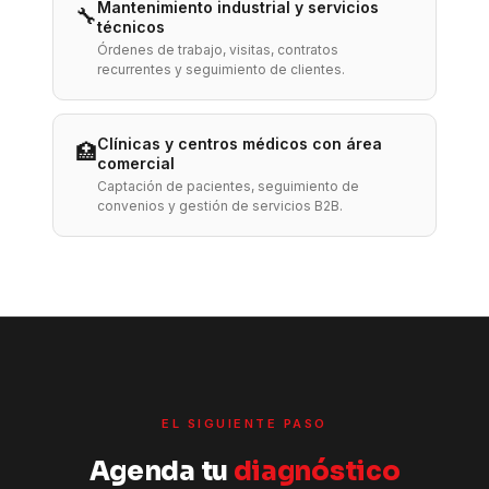
Mantenimiento industrial y servicios
🔧
técnicos
Órdenes de trabajo, visitas, contratos
recurrentes y seguimiento de clientes.
Clínicas y centros médicos con área
🏥
comercial
Captación de pacientes, seguimiento de
convenios y gestión de servicios B2B.
EL SIGUIENTE PASO
Agenda tu
diagnóstico