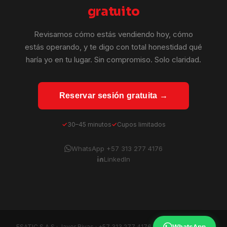
gratuito
Revisamos cómo estás vendiendo hoy, cómo
estás operando, y te digo con total honestidad qué
haría yo en tu lugar. Sin compromiso. Solo claridad.
Reservar sesión gratuita →
30–45 minutos
Cupos limitados
WhatsApp +57 313 277 4176
LinkedIn
WhatsApp
ESATIC S.A.S · Javer Rivas ·
+57 313 277 4176