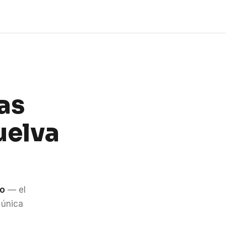
as
uelva
do
— el
 única