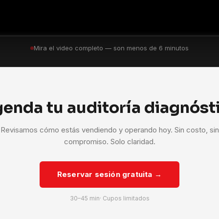
Mira el video completo — son menos de 6 minutos
enda tu auditoría diagnóst
Revisamos cómo estás vendiendo y operando hoy. Sin costo, sin
compromiso. Solo claridad.
Reservar sesión gratuita →
30–45 min· Cupos limitados