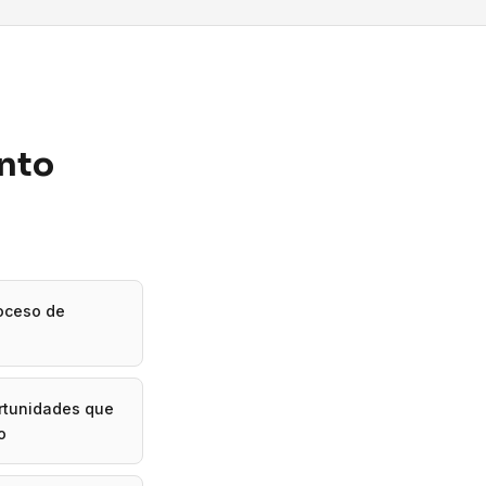
ento
roceso de
ortunidades que
o