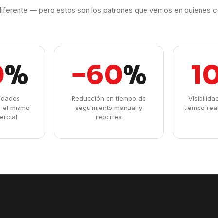
iferente — pero estos son los patrones que vemos en quienes c
0
%
−60
%
1
idades
Reducción en tiempo de
Visibilid
r el mismo
seguimiento manual y
tiempo rea
ercial
reportes