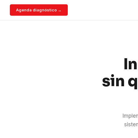
Agenda diagnóstico →
I
sin 
Imple
siste