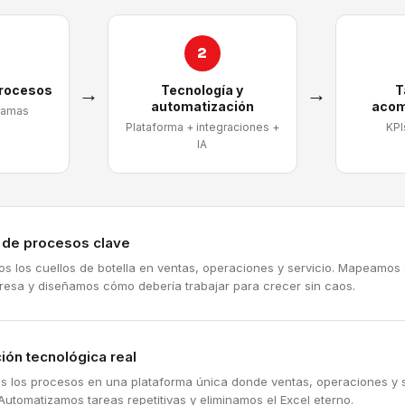
2
procesos
→
Tecnología y
→
T
automatización
acom
ramas
Plataforma + integraciones +
KPI
IA
a de procesos clave
mos los cuellos de botella en ventas, operaciones y servicio. Mapeamos
resa y diseñamos cómo debería trabajar para crecer sin caos.
ión tecnológica real
s los procesos en una plataforma única donde ventas, operaciones y s
Automatizamos tareas repetitivas y eliminamos el Excel eterno.