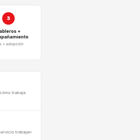
3
ableros +
pañamiento
s + adopción
 cómo trabaja
ervicio trabajan