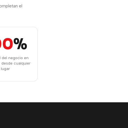
ompletan el
00
%
ad del negocio en
l desde cualquier
lugar