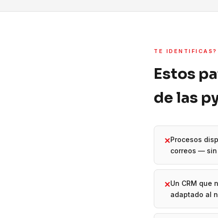
TE IDENTIFICAS?
Estos pa
de las 
Procesos disp
✕
correos — sin 
Un CRM que n
✕
adaptado al 