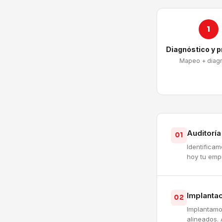
1
Diagnóstico y 
Mapeo + diag
Auditorí
01
Identifica
hoy tu emp
Implantac
02
Implantamo
alineados. 