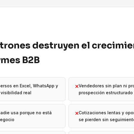
trones destruyen el crecimi
pymes B2B
ersos en Excel, WhatsApp y
Vendedores sin plan ni p
✕
visibilidad real
prospección estructurado
adie usa porque no está
Cotizaciones lentas y op
✕
negocio
se pierden sin seguimient