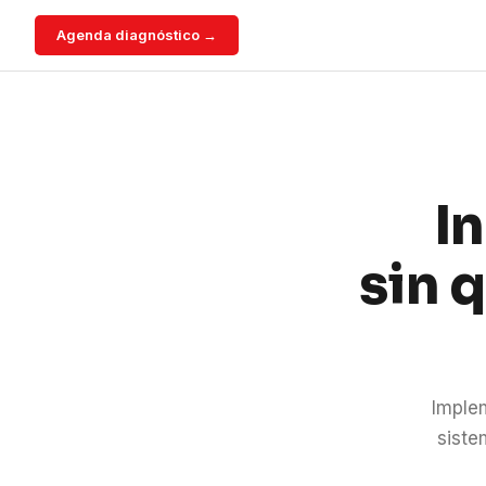
Agenda diagnóstico →
I
sin 
Imple
siste