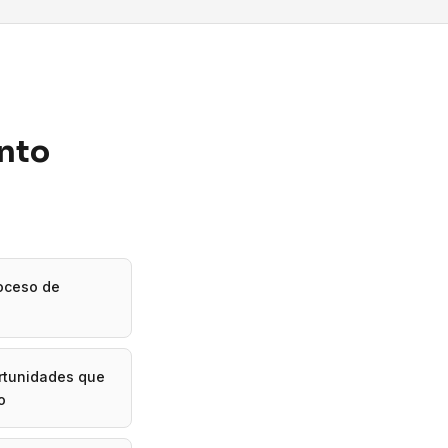
ento
roceso de
ortunidades que
o