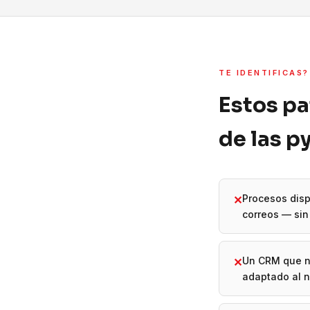
TE IDENTIFICAS?
Estos pa
de las 
Procesos disp
✕
correos — sin 
Un CRM que n
✕
adaptado al 