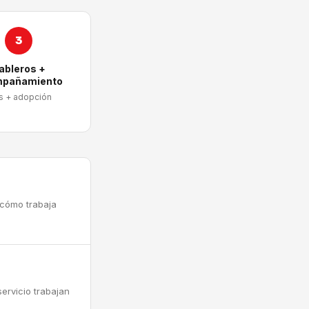
3
ableros +
pañamiento
s + adopción
 cómo trabaja
ervicio trabajan