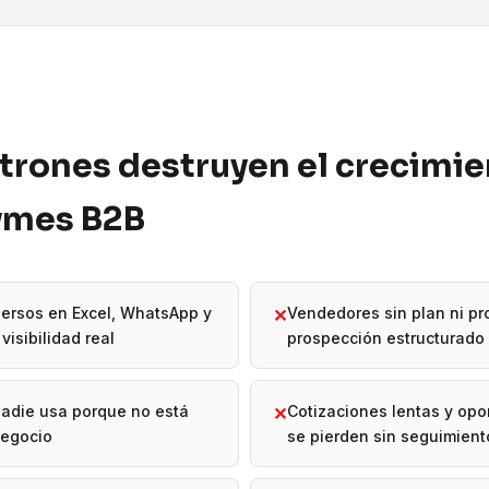
trones destruyen el crecimi
pymes B2B
ersos en Excel, WhatsApp y
Vendedores sin plan ni p
✕
visibilidad real
prospección estructurado
adie usa porque no está
Cotizaciones lentas y op
✕
negocio
se pierden sin seguimient