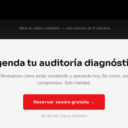
Mira el video completo — son menos de 6 minutos
enda tu auditoría diagnóst
Revisamos cómo estás vendiendo y operando hoy. Sin costo, sin
compromiso. Solo claridad.
Reservar sesión gratuita →
30–45 min· Cupos limitados