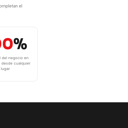
ompletan el
00
%
ad del negocio en
l desde cualquier
lugar