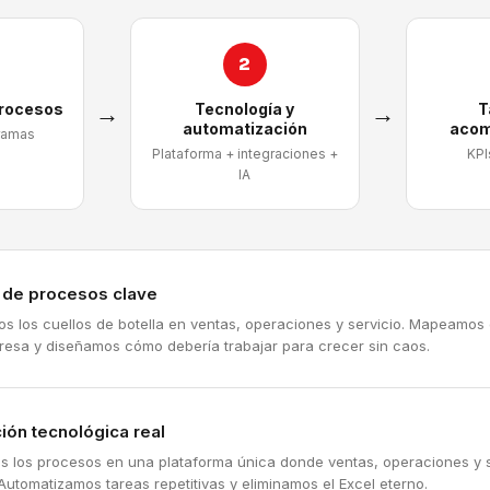
2
procesos
→
Tecnología y
→
T
automatización
acom
ramas
Plataforma + integraciones +
KPI
IA
a de procesos clave
mos los cuellos de botella en ventas, operaciones y servicio. Mapeamos
resa y diseñamos cómo debería trabajar para crecer sin caos.
ión tecnológica real
s los procesos en una plataforma única donde ventas, operaciones y s
Automatizamos tareas repetitivas y eliminamos el Excel eterno.