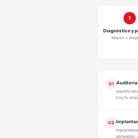
1
Diagnóstico y 
Mapeo + diag
Auditorí
01
Identifica
hoy tu emp
Implantac
02
Implantamo
alineados. 