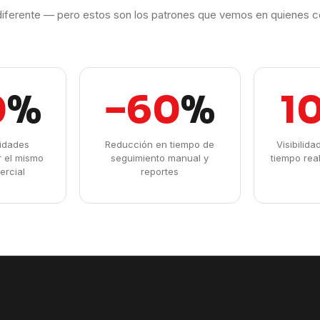
iferente — pero estos son los patrones que vemos en quienes c
0
%
−60
%
1
idades
Reducción en tiempo de
Visibilid
r el mismo
seguimiento manual y
tiempo rea
ercial
reportes