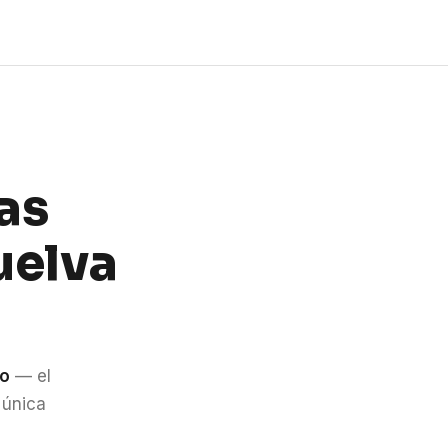
as
uelva
do
— el
 única