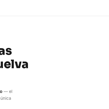
as
uelva
do
— el
 única