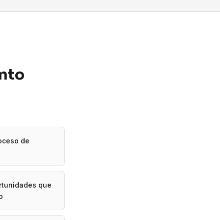
ento
roceso de
ortunidades que
o