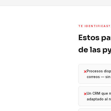
TE IDENTIFICAS?
Estos pa
de las 
Procesos disp
✕
correos — sin 
Un CRM que n
✕
adaptado al 