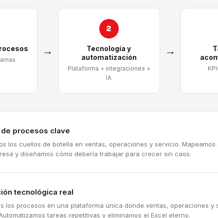
2
procesos
→
Tecnología y
→
T
automatización
acom
ramas
Plataforma + integraciones +
KPI
IA
a de procesos clave
mos los cuellos de botella en ventas, operaciones y servicio. Mapeamos
resa y diseñamos cómo debería trabajar para crecer sin caos.
ión tecnológica real
s los procesos en una plataforma única donde ventas, operaciones y s
Automatizamos tareas repetitivas y eliminamos el Excel eterno.