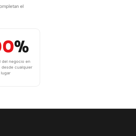
ompletan el
00
%
ad del negocio en
l desde cualquier
lugar