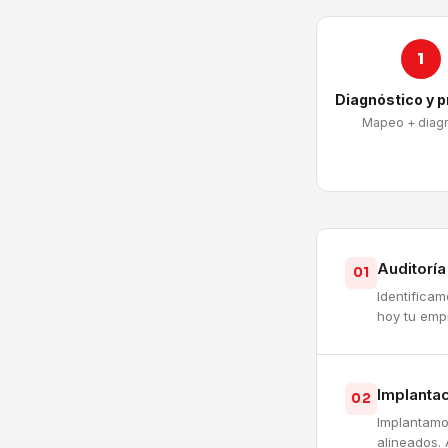
1
Diagnóstico y 
Mapeo + diag
Auditorí
01
Identifica
hoy tu emp
Implantac
02
Implantamo
alineados. 