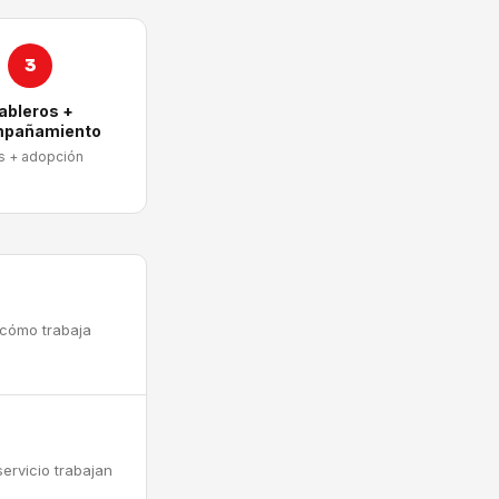
3
ableros +
pañamiento
s + adopción
 cómo trabaja
ervicio trabajan