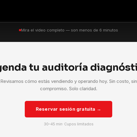
Mira el video completo — son menos de 6 minutos
enda tu auditoría diagnóst
Revisamos cómo estás vendiendo y operando hoy. Sin costo, sin
compromiso. Solo claridad.
Reservar sesión gratuita →
30–45 min· Cupos limitados