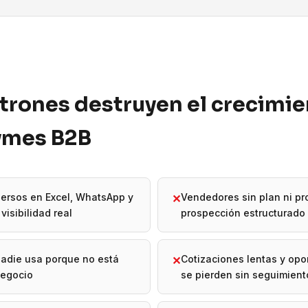
trones destruyen el crecimi
pymes B2B
ersos en Excel, WhatsApp y
Vendedores sin plan ni p
✕
visibilidad real
prospección estructurado
adie usa porque no está
Cotizaciones lentas y op
✕
negocio
se pierden sin seguimient