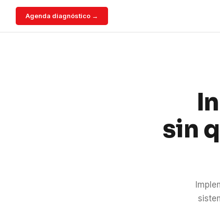
Agenda diagnóstico →
I
sin 
Imple
siste