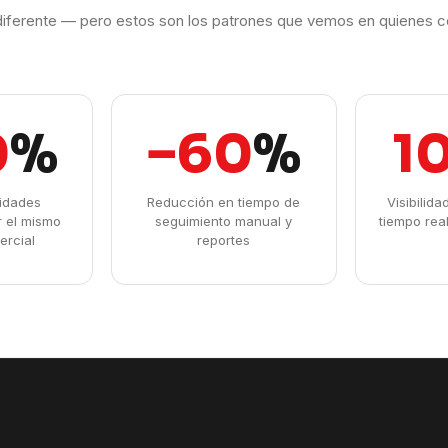
iferente — pero estos son los patrones que vemos en quienes c
0
%
−60
%
1
idades
Reducción en tiempo de
Visibilid
r el mismo
seguimiento manual y
tiempo rea
ercial
reportes