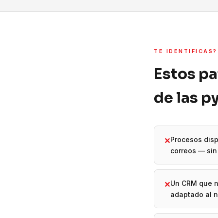
TE IDENTIFICAS?
Estos pa
de las 
Procesos disp
✕
correos — sin 
Un CRM que n
✕
adaptado al 