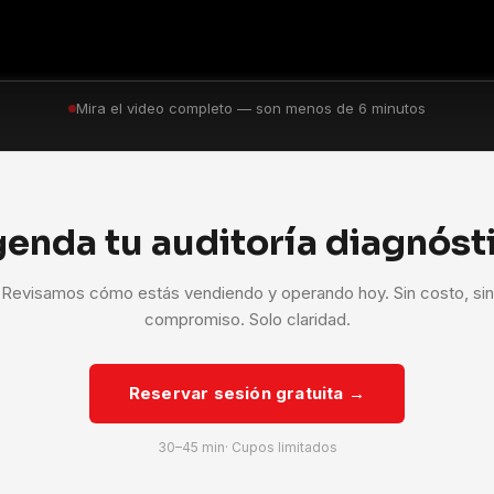
Mira el video completo — son menos de 6 minutos
enda tu auditoría diagnóst
Revisamos cómo estás vendiendo y operando hoy. Sin costo, sin
compromiso. Solo claridad.
Reservar sesión gratuita →
30–45 min· Cupos limitados