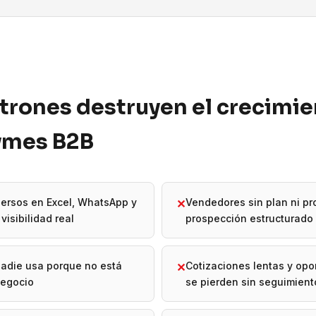
trones destruyen el crecimi
pymes B2B
ersos en Excel, WhatsApp y
Vendedores sin plan ni p
✕
visibilidad real
prospección estructurado
adie usa porque no está
Cotizaciones lentas y op
✕
negocio
se pierden sin seguimient