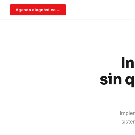
Agenda diagnóstico →
I
sin 
Imple
siste