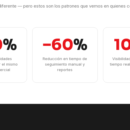
iferente — pero estos son los patrones que vemos en quienes c
0
%
−60
%
1
idades
Reducción en tiempo de
Visibilid
r el mismo
seguimiento manual y
tiempo rea
ercial
reportes