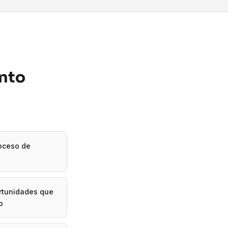
ento
roceso de
ortunidades que
o