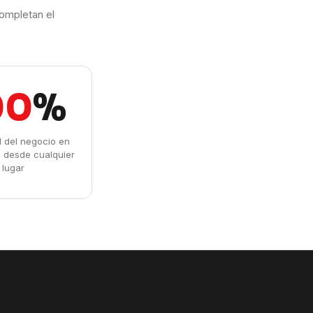
ompletan el
00
%
ad del negocio en
l desde cualquier
lugar