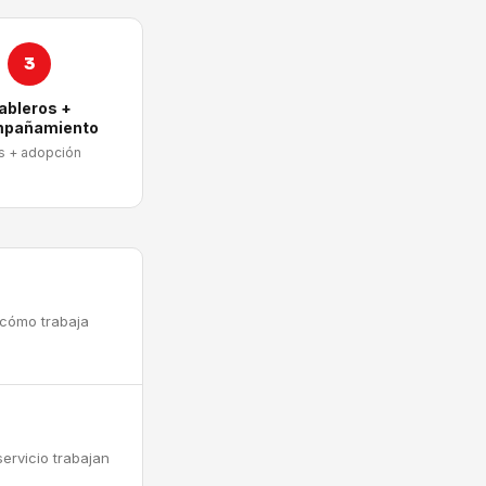
3
ableros +
pañamiento
s + adopción
 cómo trabaja
ervicio trabajan