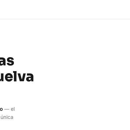
as
uelva
do
— el
 única