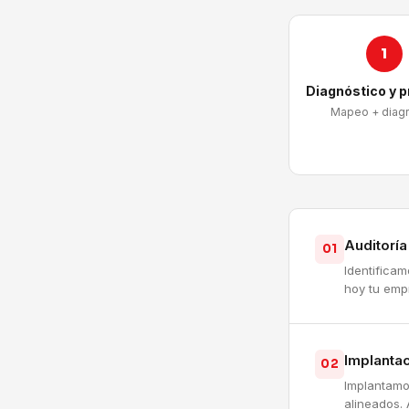
1
Diagnóstico y 
Mapeo + diag
Auditorí
01
Identifica
hoy tu emp
Implantac
02
Implantamo
alineados. 