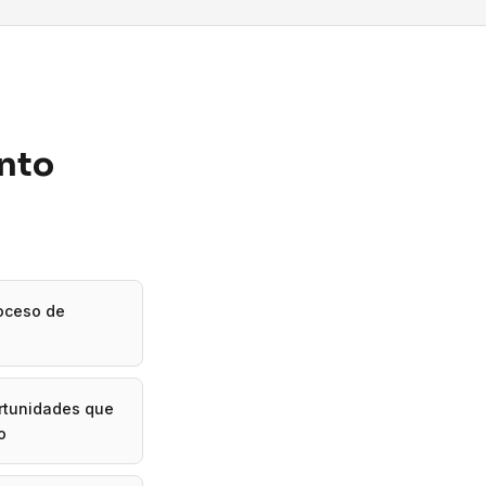
ento
roceso de
ortunidades que
o