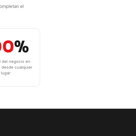
ompletan el
00
%
ad del negocio en
l desde cualquier
lugar