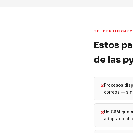
TE IDENTIFICAS?
Estos pa
de las 
Procesos disp
✕
correos — sin 
Un CRM que n
✕
adaptado al 