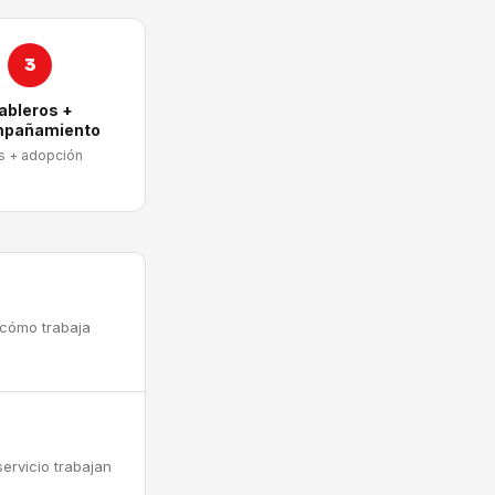
3
ableros +
pañamiento
s + adopción
 cómo trabaja
ervicio trabajan