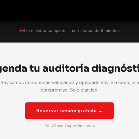
Mira el video completo — son menos de 6 minutos
enda tu auditoría diagnóst
Revisamos cómo estás vendiendo y operando hoy. Sin costo, sin
compromiso. Solo claridad.
Reservar sesión gratuita →
30–45 min· Cupos limitados