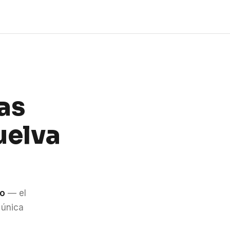
as
uelva
do
— el
 única