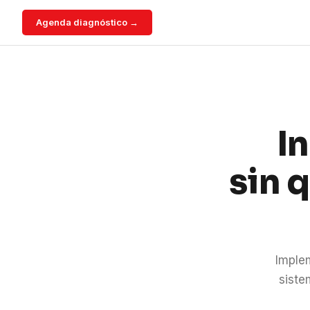
Agenda diagnóstico →
I
sin 
Imple
siste