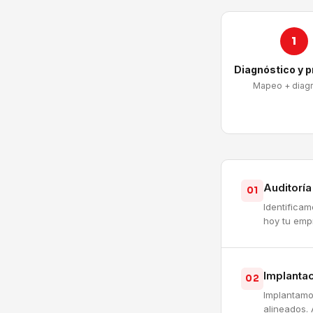
1
Diagnóstico y 
Mapeo + diag
Auditorí
01
Identifica
hoy tu emp
Implantac
02
Implantamo
alineados. 