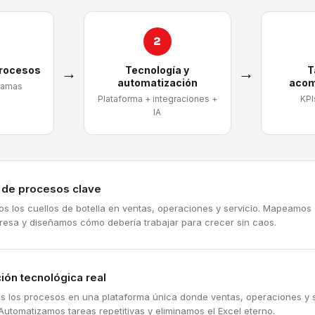
2
procesos
→
Tecnología y
→
T
automatización
acom
ramas
Plataforma + integraciones +
KPI
IA
a de procesos clave
mos los cuellos de botella en ventas, operaciones y servicio. Mapeamos
resa y diseñamos cómo debería trabajar para crecer sin caos.
ión tecnológica real
s los procesos en una plataforma única donde ventas, operaciones y s
Automatizamos tareas repetitivas y eliminamos el Excel eterno.