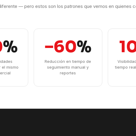
iferente — pero estos son los patrones que vemos en quienes c
0
%
−60
%
1
idades
Reducción en tiempo de
Visibilid
r el mismo
seguimiento manual y
tiempo rea
ercial
reportes