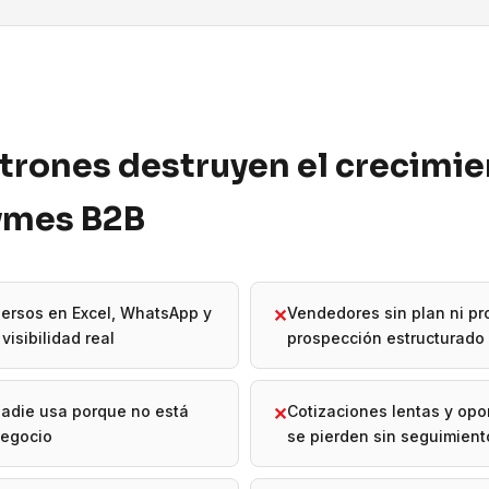
trones destruyen el crecimi
pymes B2B
ersos en Excel, WhatsApp y
Vendedores sin plan ni p
✕
visibilidad real
prospección estructurado
adie usa porque no está
Cotizaciones lentas y op
✕
negocio
se pierden sin seguimient