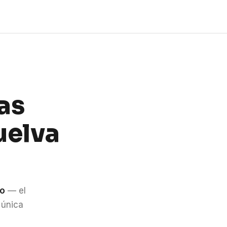
as
uelva
do
— el
 única