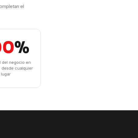
ompletan el
00
%
ad del negocio en
l desde cualquier
lugar