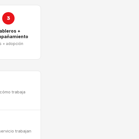
3
ableros +
pañamiento
s + adopción
 cómo trabaja
ervicio trabajan