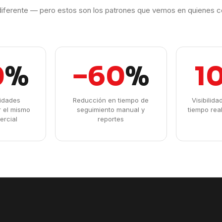
iferente — pero estos son los patrones que vemos en quienes c
0
%
−60
%
1
idades
Reducción en tiempo de
Visibilid
r el mismo
seguimiento manual y
tiempo rea
ercial
reportes