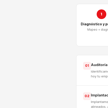
1
Diagnóstico y 
Mapeo + diag
Auditorí
01
Identifica
hoy tu emp
Implantac
02
Implantamo
alineados. 