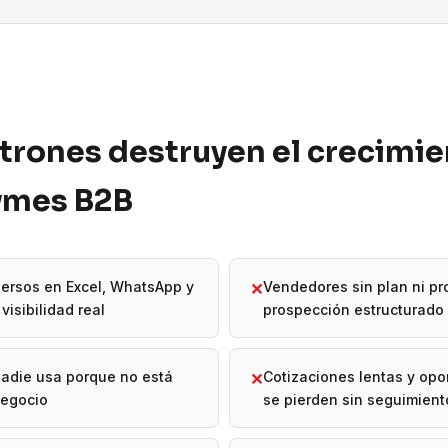
trones destruyen el crecimi
pymes B2B
ersos en Excel, WhatsApp y
Vendedores sin plan ni p
✕
visibilidad real
prospección estructurado
adie usa porque no está
Cotizaciones lentas y op
✕
negocio
se pierden sin seguimient