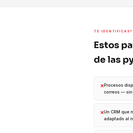
TE IDENTIFICAS?
Estos pa
de las 
Procesos disp
✕
correos — sin 
Un CRM que n
✕
adaptado al 