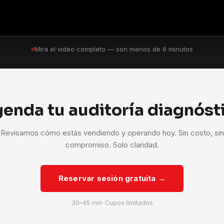
Mira el video completo — son menos de 6 minutos
enda tu auditoría diagnóst
Revisamos cómo estás vendiendo y operando hoy. Sin costo, sin
compromiso. Solo claridad.
Reservar sesión gratuita →
30–45 min· Cupos limitados