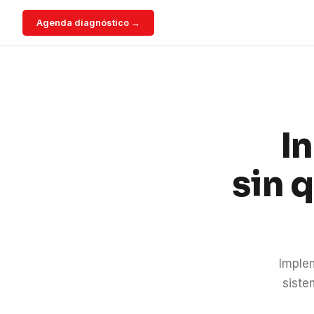
Agenda diagnóstico →
I
sin 
Imple
siste