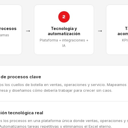
2
procesos
→
Tecnología y
→
T
automatización
acom
ramas
Plataforma + integraciones +
KPI
IA
a de procesos clave
mos los cuellos de botella en ventas, operaciones y servicio. Mapeamos
resa y diseñamos cómo debería trabajar para crecer sin caos.
ión tecnológica real
s los procesos en una plataforma única donde ventas, operaciones y s
Automatizamos tareas repetitivas y eliminamos el Excel eterno.