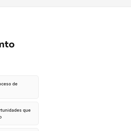
ento
roceso de
ortunidades que
o