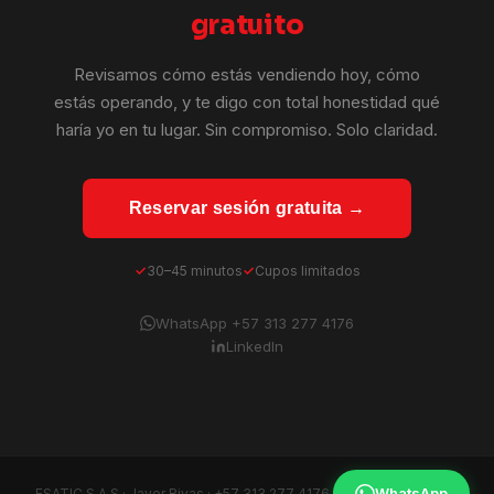
gratuito
Revisamos cómo estás vendiendo hoy, cómo
estás operando, y te digo con total honestidad qué
haría yo en tu lugar. Sin compromiso. Solo claridad.
Reservar sesión gratuita →
30–45 minutos
Cupos limitados
WhatsApp +57 313 277 4176
LinkedIn
WhatsApp
ESATIC S.A.S · Javer Rivas ·
+57 313 277 4176