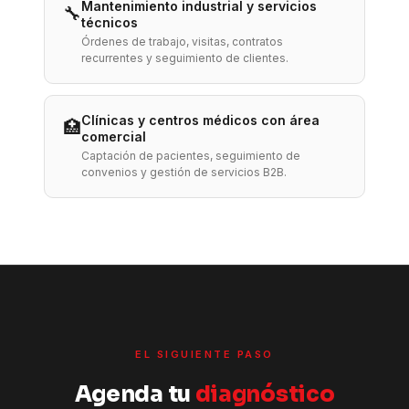
Mantenimiento industrial y servicios
🔧
técnicos
Órdenes de trabajo, visitas, contratos
recurrentes y seguimiento de clientes.
Clínicas y centros médicos con área
🏥
comercial
Captación de pacientes, seguimiento de
convenios y gestión de servicios B2B.
EL SIGUIENTE PASO
Agenda tu
diagnóstico