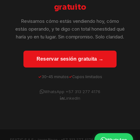
gratuito
Revisamos cómo estás vendiendo hoy, cómo
estás operando, y te digo con total honestidad qué
haría yo en tu lugar. Sin compromiso. Solo claridad.
Reservar sesión gratuita →
30–45 minutos
Cupos limitados
WhatsApp +57 313 277 4176
LinkedIn
WhatsApp
ESATIC S.A.S · Javer Rivas ·
+57 313 277 4176