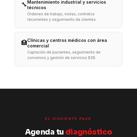
Mantenimiento industrial y servicios
🔧
técnicos
Órdenes de trabajo, visitas, contratos
recurrentes y seguimiento de clientes.
Clínicas y centros médicos con área
🏥
comercial
Captación de pacientes, seguimiento de
convenios y gestión de servicios B2B.
EL SIGUIENTE PASO
Agenda tu
diagnóstico