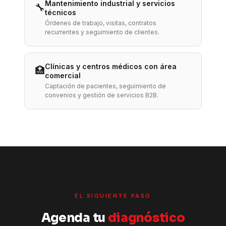
Mantenimiento industrial y servicios
🔧
técnicos
Órdenes de trabajo, visitas, contratos
recurrentes y seguimiento de clientes.
Clínicas y centros médicos con área
🏥
comercial
Captación de pacientes, seguimiento de
convenios y gestión de servicios B2B.
EL SIGUIENTE PASO
Agenda tu
diagnóstico