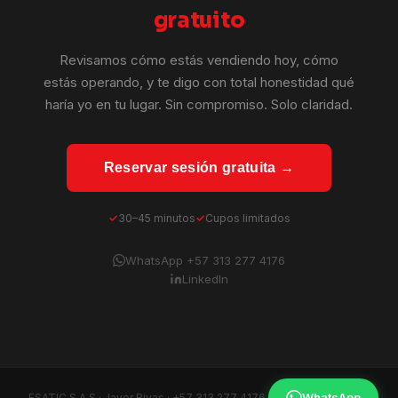
gratuito
Revisamos cómo estás vendiendo hoy, cómo
estás operando, y te digo con total honestidad qué
haría yo en tu lugar. Sin compromiso. Solo claridad.
Reservar sesión gratuita →
30–45 minutos
Cupos limitados
WhatsApp +57 313 277 4176
LinkedIn
WhatsApp
ESATIC S.A.S · Javer Rivas ·
+57 313 277 4176