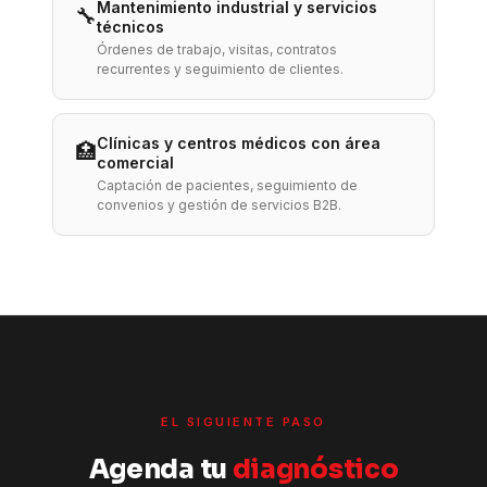
Mantenimiento industrial y servicios
🔧
técnicos
Órdenes de trabajo, visitas, contratos
recurrentes y seguimiento de clientes.
Clínicas y centros médicos con área
🏥
comercial
Captación de pacientes, seguimiento de
convenios y gestión de servicios B2B.
EL SIGUIENTE PASO
Agenda tu
diagnóstico