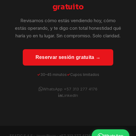
gratuito
Revisamos cómo estás vendiendo hoy, cómo
estás operando, y te digo con total honestidad qué
haría yo en tu lugar. Sin compromiso. Solo claridad.
Reservar sesión gratuita →
30–45 minutos
Cupos limitados
WhatsApp +57 313 277 4176
LinkedIn
WhatsApp
ESATIC S.A.S · Javer Rivas ·
+57 313 277 4176