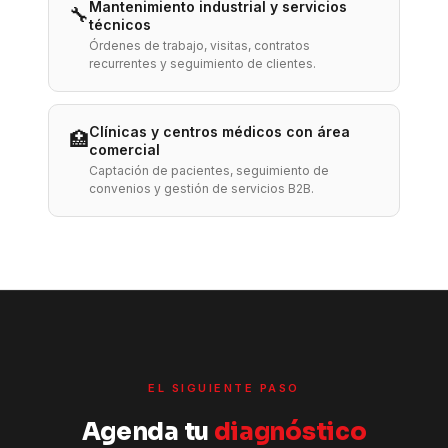
Mantenimiento industrial y servicios
🔧
técnicos
Órdenes de trabajo, visitas, contratos
recurrentes y seguimiento de clientes.
Clínicas y centros médicos con área
🏥
comercial
Captación de pacientes, seguimiento de
convenios y gestión de servicios B2B.
EL SIGUIENTE PASO
Agenda tu
diagnóstico