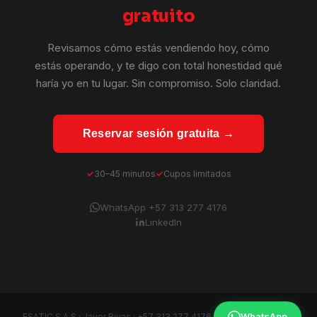
gratuito
Revisamos cómo estás vendiendo hoy, cómo
estás operando, y te digo con total honestidad qué
haría yo en tu lugar. Sin compromiso. Solo claridad.
Reservar sesión gratuita →
30–45 minutos
Cupos limitados
WhatsApp +57 313 277 4176
LinkedIn
WhatsApp
ESATIC S.A.S · Javer Rivas ·
+57 313 277 4176